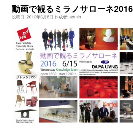
動画で観るミラノサローネ2016
ツ
投稿日:
2016年6月8日
作成者:
admin
へ
ス
キ
ッ
プ