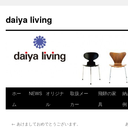
daiya living
ホー
NEWS
オリジナ
取扱メー
飛騨の家
納
コ
ム
ル
カー
具
例
ン
テ
←
あけましておめでとうございます。
ン