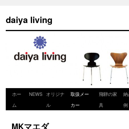
daiya living
ホー
NEWS
オリジナ
取扱メー
飛騨の家
納
コ
ム
ル
カー
具
例
ン
テ
MKマエダ
ン