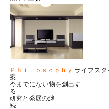
ツ
へ
ス
キ
ッ
プ
Ｐｈｉｌｏｓｏｐｈｙ
ライフスタ
今までにない物を創出す
研究と発展の継