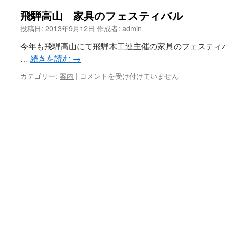
飛騨高山 家具のフェスティバル
ツ
投稿日:
2013年9月12日
作成者:
admin
へ
今年も飛騨高山にて飛騨木工連主催の家具のフェスティ
ス
…
続きを読む
→
キ
カテゴリー:
案内
|
飛
コメントを受け付けていません
騨
ッ
高
山
プ
家
具
の
フ
ェ
ス
テ
ィ
バ
ル
は