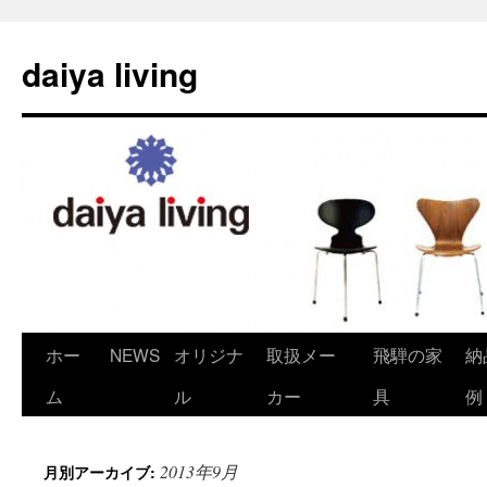
daiya living
ホー
NEWS
オリジナ
取扱メー
飛騨の家
納
コ
ム
ル
カー
具
例
ン
テ
2013年9月
月別アーカイブ:
ン