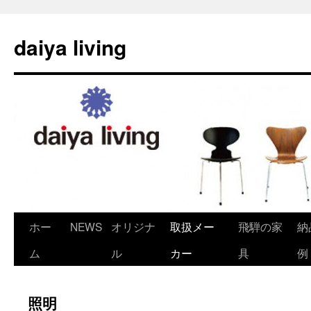
daiya living
ホー
NEWS
オリジナ
取扱メー
飛騨の家
納
コ
ム
ル
カー
具
例
ン
テ
照明
ン