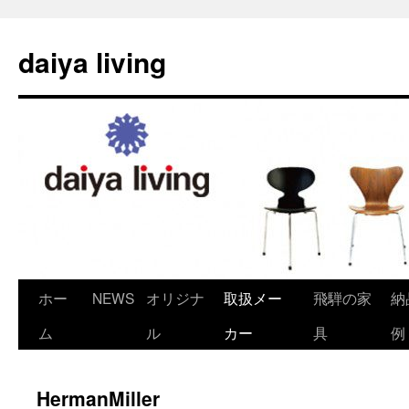
daiya living
ホー
NEWS
オリジナ
取扱メー
飛騨の家
納
コ
ム
ル
カー
具
例
ン
テ
HermanMiller
ン