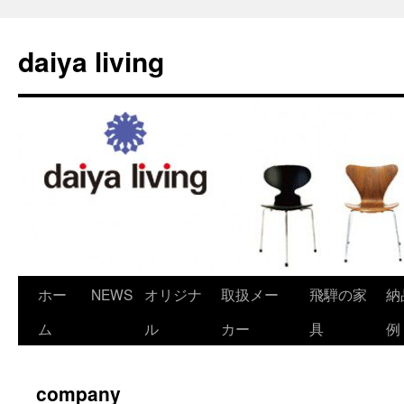
daiya living
ホー
NEWS
オリジナ
取扱メー
飛騨の家
納
コ
ム
ル
カー
具
例
ン
テ
company
ン