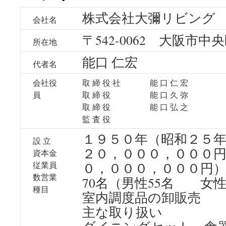
株式会社大彌リビング
ツ
会社名
へ
〒542-0062 大阪市中央
所在地
ス
能口 仁宏
代者名
キ
会社役
取 締 役 社
能 口 仁 宏
ッ
員
取 締 役
能 口 久 弥
取 締 役
能 口 弘 之
プ
監 査 役
１９５０年（昭和２５
設 立
２０，０００，０００
資本金
従業員
０，０００，０００円
数営業
70名（男性55名 女性
種目
室内調度品の卸販売
主な取り扱い