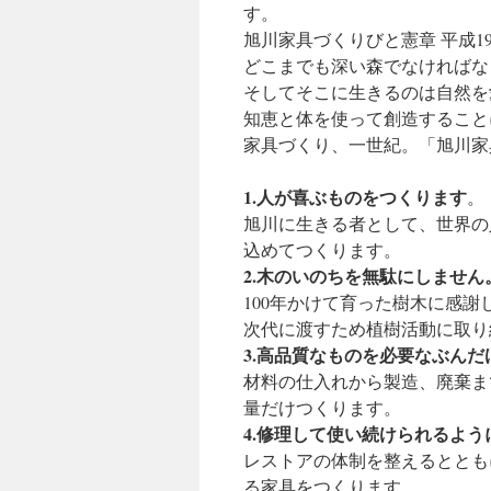
す。
ツ
旭川家具づくりびと憲章 平成1
どこまでも深い森でなければな
へ
そしてそこに生きるのは自然を
知恵と体を使って創造すること
ス
家具づくり、一世紀。「旭川家
キ
1.人が喜ぶものをつくります
。
ッ
旭川に生きる者として、世界の
プ
込めてつくります。
2.木のいのちを無駄にしません
100年かけて育った樹木に感
次代に渡すため植樹活動に取り
3.高品質なものを必要なぶん
材料の仕入れから製造、廃棄ま
量だけつくります。
4.修理して使い続けられるよう
レストアの体制を整えるととも
る家具をつくります