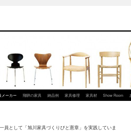
扱メーカー
飛騨の家具
納品例
家具修理
家具材
Show Room
一員として「旭川家具づくりびと憲章」を実践していま