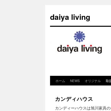
daiya living
ホーム
NEWS
オリジナル
取
コ
ン
カンディハウス
テ
カンディーハウスは旭川家具の
ン