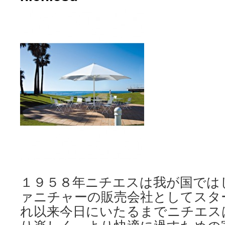
ツ
へ
ス
キ
ッ
プ
１９５８年ニチエスは我が国では
ァニチャーの販売会社としてスタ
れ以来今日にいたるまでニチエス