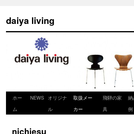
daiya living
ホー
NEWS
オリジナ
取扱メー
飛騨の家
納
コ
ム
ル
カー
具
例
ン
テ
nichiesu
ン