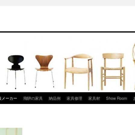
扱メーカー
飛騨の家具
納品例
家具修理
家具材
Show Room