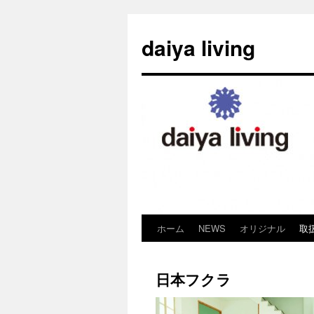
daiya living
ホーム
NEWS
オリジナル
取
コ
ン
日本フクラ
テ
ン