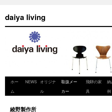
daiya living
ホー
NEWS
オリジナ
取扱メー
飛騨の家
納
コ
ム
ル
カー
具
例
ン
テ
綾野製作所
ン