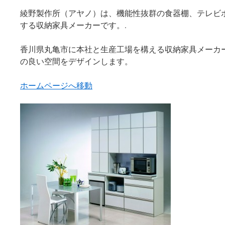
綾野製作所（アヤノ）は、機能性抜群の食器棚、テレビ
ツ
する収納家具メーカーです。.
へ
香川県丸亀市に本社と生産工場を構える収納家具メーカ
ス
の良い空間をデザインします。
キ
ホームページへ移動
ッ
プ