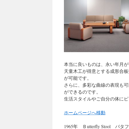
ツ
へ
ス
キ
ッ
プ
本当に良いものは、永い年月が
天童木工が得意とする成形合板
が可能です。
さらに、多彩な曲線の表現も可
ができるのです。
生活スタイルやご自分の体にピ
ホームページへ移動
1965年 Ｂutterfly Sto