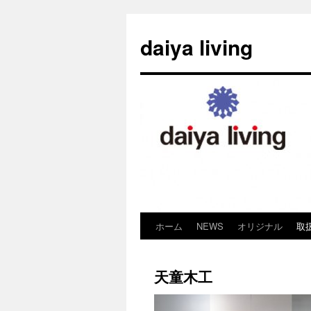
daiya living
ホーム
NEWS
オリジナル
取
コ
ン
天童木工
テ
ン