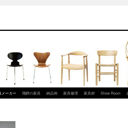
扱メーカー
飛騨の家具
納品例
家具修理
家具材
Show Room