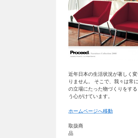
ツ
へ
ス
キ
ッ
プ
近年日本の生活状況が著しく変
りません。 そこで、我々は常
の立場にたった物づくりをする
う心がけています。
ホームページへ移動
取扱商