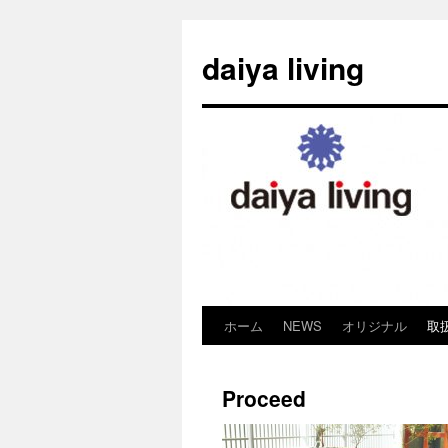
daiya living
ホーム
NEWS
オリジナル
取
コ
ン
Proceed
テ
ン