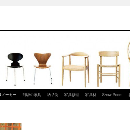
扱メーカー
飛騨の家具
納品例
家具修理
家具材
Show Room